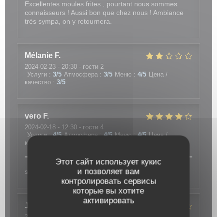
Excellentes moules frites , pourtant nous sommes
connaisseurs ! Aussi bon que chez nous ! Ambiance
très sympa, on y retournera.
Mélanie
F
2024-02-23
- 20:30 - гости 2
Услуги
:
3
/5
Атмосфера
:
3
/5
Меню
:
4
/5
Цена /
качество
:
3
/5
vero
F
2024-02-18
- 12:30 - гости 4
Услуги
:
4
/5
Атмосфера
:
4
/5
Меню
:
4
/5
Цена /
качество
:
4
/5
Этот сайт использует кукис
и позволяет вам
sympa et bon à refaire...
контролировать сервисы
которые вы хотите
активировать
Jean-Paul
C
2024-02-20
- 12:30 - гости 7