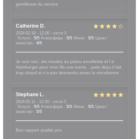
gentillesse du service
Catherine
D
2024-02-18
- 12:00 - гости 3
Услуги
:
5
/5
Атмосфера
:
5
/5
Меню
:
5
/5
Цена /
качество
:
4
/5
Je suis ravi...les moules au pistou excellente et l à
Hamburger pour mon fils une tuerie....juste déçu il fait
trop chaud et n'a pas descendu assez le storebanne
Stephane
L
2024-02-11
- 12:30 - гости 3
Услуги
:
5
/5
Атмосфера
:
5
/5
Меню
:
5
/5
Цена /
качество
:
5
/5
Bon rapport qualité prix