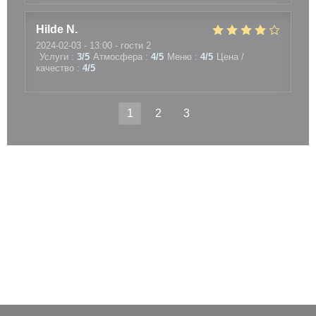
Hilde
N
2024-02-03
- 13:00 - гости 2
Услуги
:
3
/5
Атмосфера
:
4
/5
Меню
:
4
/5
Цена /
качество
:
4
/5
1
2
3