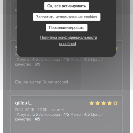
La Moule Joyeuse
Услуги
:
4
/5
Атмосфера
:
4
/5
Меню
:
4
/5
Цена /
Ок, все активировать
качество
:
4
/5
Запретить использование cookies
Accueil et service
Персонализировать
Политика конфиденциальности
undefined
Sandrine
M
2024-02-18
- 12:30 - гости 3
Услуги
:
4
/5
Атмосфера
:
4
/5
Меню
:
4
/5
Цена /
качество
:
5
/5
Equipe au top Super accueil
gilles
L
2024-02-18
- 12:30 - гости 6
Услуги
:
5
/5
Атмосфера
:
4
/5
Меню
:
4
/5
Цена /
качество
:
4
/5