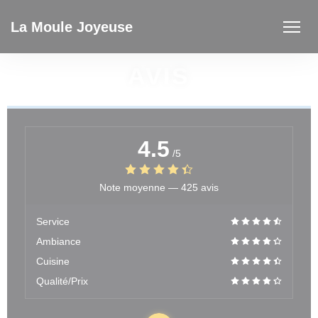
Personnalisation de vos choix en matière de cookies
La Moule Joyeuse
AVIS
4.5
/5
Note moyenne —
425 avis
Service
Ambiance
Cuisine
Qualité/Prix