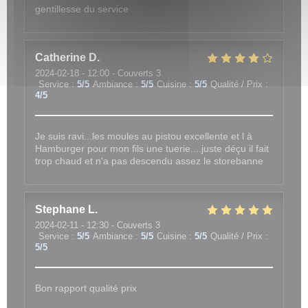
gentillesse du service
Catherine
D
2024-02-18
- 12:00 - Couverts 3
Service
:
5
/5
Ambiance
:
5
/5
Cuisine
:
5
/5
Qualité / Prix
:
4
/5
Je suis ravi...les moules au pistou excellente et l à
Hamburger pour mon fils une tuerie....juste déçu il fait
trop chaud et n'a pas descendu assez le storebanne
Stephane
L
2024-02-11
- 12:30 - Couverts 3
Service
:
5
/5
Ambiance
:
5
/5
Cuisine
:
5
/5
Qualité / Prix
:
5
/5
Bon rapport qualité prix