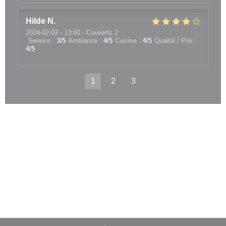
Hilde
N
2024-02-03
- 13:00 - Couverts 2
Service
:
3
/5
Ambiance
:
4
/5
Cuisine
:
4
/5
Qualité / Prix
:
4
/5
1
2
3