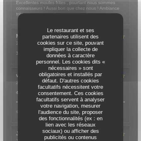
Excellentes moules frites , pourtant nous sommes
connaisseurs ! Aussi bon que chez nous ! Ambiance
très sympa, on y retournera.
Le restaurant et ses
Mélanie
F
partenaires utilisent des
cookies sur ce site, pouvant
2024-02-23
- 20:30 - Couverts 2
Service
:
3
/5
Ambiance
:
3
/5
Cuisine
:
4
/5
Qualité / Prix
:
impliquer la collecte de
3
/5
données à caractère
personnel. Les cookies dits «
nécessaires » sont
obligatoires et installés par
vero
F
défaut. D'autres cookies
2024-02-18
- 12:30 - Couverts 4
facultatifs nécessitent votre
Service
:
4
/5
Ambiance
:
4
/5
Cuisine
:
4
/5
Qualité / Prix
:
consentement. Ces cookies
4
/5
facultatifs servent à analyser
votre navigation, mesurer
sympa et bon à refaire...
l'audience du site, proposer
des fonctionnalités (ex : en
lien avec les réseaux
sociaux) ou afficher des
Jean-Paul
C
publicités ou contenus
2024-02-20
- 12:30 - Couverts 7