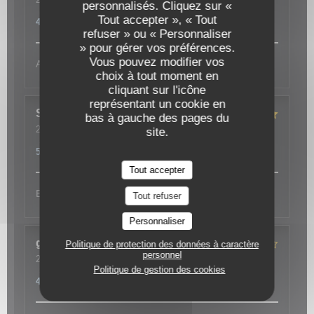
personnalisés. Cliquez sur «
La Moule Joyeuse
Service
:
4
/5
Ambiance
:
4
/5
Cuisine
:
4
/5
Qualité / Prix
:
Tout accepter », « Tout
4
/5
refuser » ou « Personnaliser
» pour gérer vos préférences.
Vous pouvez modifier vos
Accueil et service
choix à tout moment en
cliquant sur l'icône
représentant un cookie en
Sandrine
M
bas à gauche des pages du
2024-02-18
- 12:30 - Couverts 3
site.
Service
:
4
/5
Ambiance
:
4
/5
Cuisine
:
4
/5
Qualité / Prix
:
5
/5
Tout accepter
Equipe au top Super accueil
Tout refuser
Personnaliser
gilles
L
Politique de protection des données à caractère
personnel
2024-02-18
- 12:30 - Couverts 6
Politique de gestion des cookies
Service
:
5
/5
Ambiance
:
4
/5
Cuisine
:
4
/5
Qualité / Prix
:
4
/5