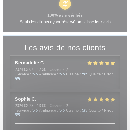
100% avis vérifiés
Seuls les clients ayant réservé ont laissé leur avis
Les avis de nos clients
Bernadette
C
2024-03-07
- 12:30 - Couverts 2
Service
:
5
/5
Ambiance
:
5
/5
Cuisine
:
5
/5
Qualité / Prix
:
5
/5
Sophie
C
2024-02-28
- 13:00 - Couverts 2
Service
:
5
/5
Ambiance
:
5
/5
Cuisine
:
5
/5
Qualité / Prix
:
5
/5