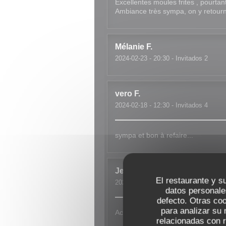
Excellentes moules frites , pourt
Ambiance très sympa, on y retour
Mélanie
F
2024-02-23
- 20:30 - Invitados 2
vero
F
2024-02-18
- 12:30 - Invitados 4
sympa et bon à refaire...
Jean-Paul
C
El restaurante y su
2024-02-20
- 12:30 - Invitados 7
datos personale
defecto. Otras co
para analizar su 
Accueil et service
relacionadas con r