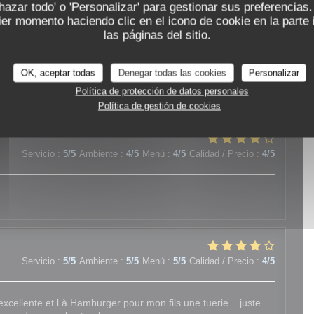
chazar todo' o 'Personalizar' para gestionar sus preferencia
La Moule Joyeuse
er momento haciendo clic en el icono de cookie en la parte i
las páginas del sitio.
Servicio
:
4
/5
Ambiente
:
4
/5
Menú
:
4
/5
Calidad / Precio
:
5
/5
OK, aceptar todas
Denegar todas las cookies
Personalizar
Política de protección de datos personales
Política de gestión de cookies
Servicio
:
5
/5
Ambiente
:
4
/5
Menú
:
4
/5
Calidad / Precio
:
4
/5
Servicio
:
5
/5
Ambiente
:
5
/5
Menú
:
5
/5
Calidad / Precio
:
4
/5
excellente et l à Hamburger pour mon fils une tuerie....juste