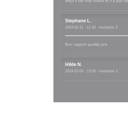
déçu il fait trop chaud et n'a pas
Stephane
L
2024-02-11
- 12:30 - Invitados 3
Bon rapport qualité prix
Hilde
N
2024-02-03
- 13:00 - Invitados 2