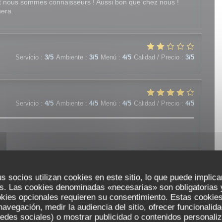
ant nous sommes connaisseurs ! Aussi bon que chez nous !
nera.
Servicio
:
3
/5
Ambiente
:
3
/5
Menú
:
4
/5
Calidad / Precio
:
3
/5
Servicio
:
4
/5
Ambiente
:
4
/5
Menú
:
4
/5
Calidad / Precio
:
4
/5
s socios utilizan cookies en este sitio, lo que puede implica
Servicio
:
4
/5
Ambiente
:
4
/5
Menú
:
4
/5
Calidad / Precio
:
4
/5
s. Las cookies denominadas «necesarias» son obligatorias y
okies opcionales requieren su consentimiento. Estas cookies
navegación, medir la audiencia del sitio, ofrecer funcionalid
edes sociales) o mostrar publicidad o contenidos personali