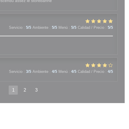
 descendu assez le storebanne
Servicio
:
5
/5
Ambiente
:
5
/5
Menú
:
5
/5
Calidad / Precio
:
5
/5
Servicio
:
3
/5
Ambiente
:
4
/5
Menú
:
4
/5
Calidad / Precio
:
4
/5
1
2
3