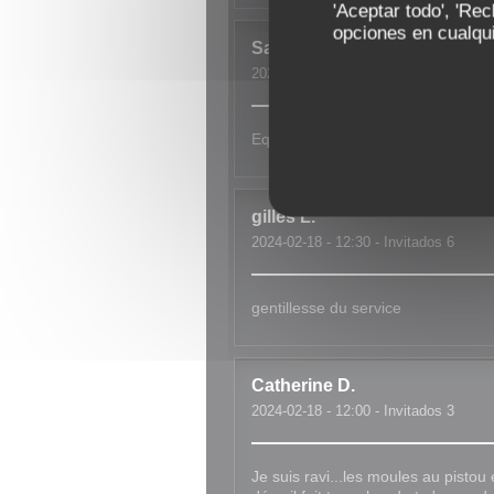
'Aceptar todo', 'Re
opciones en cualqui
Sandrine
M
2024-02-18
- 12:30 - Invitados 3
Equipe au top Super accueil
gilles
L
2024-02-18
- 12:30 - Invitados 6
gentillesse du service
Catherine
D
2024-02-18
- 12:00 - Invitados 3
Je suis ravi...les moules au pistou 