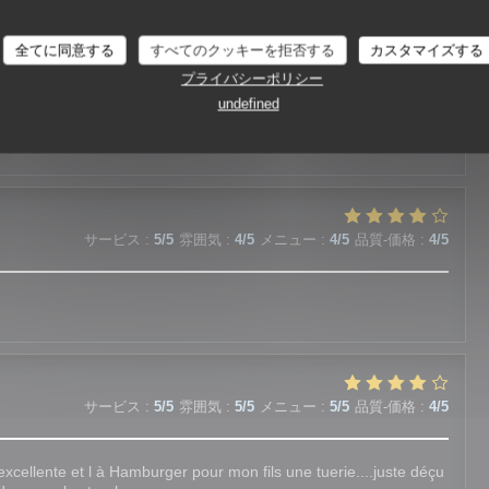
La Moule Joyeuse
全てに同意する
すべてのクッキーを拒否する
カスタマイズする
サービス
:
4
/5
雰囲気
:
4
/5
メニュー
:
4
/5
品質-価格
:
5
/5
プライバシーポリシー
undefined
サービス
:
5
/5
雰囲気
:
4
/5
メニュー
:
4
/5
品質-価格
:
4
/5
サービス
:
5
/5
雰囲気
:
5
/5
メニュー
:
5
/5
品質-価格
:
4
/5
 excellente et l à Hamburger pour mon fils une tuerie....juste déçu