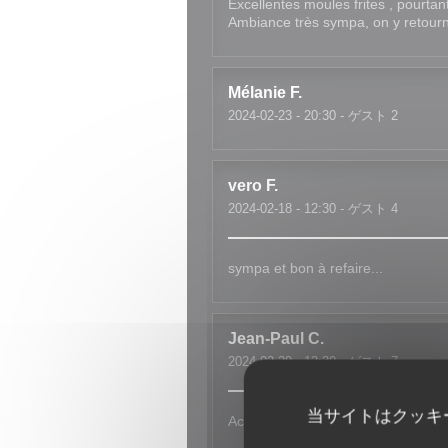
Excellentes moules frites , pourt
Ambiance très sympa, on y retour
Mélanie
F
2024-02-23
- 20:30 - ゲスト 2
vero
F
2024-02-18
- 12:30 - ゲスト 4
sympa et bon à refaire...
Jean-Paul
C
2024-02-20
- 12:30 - ゲスト 7
当サイトはクッキ
Accueil et service