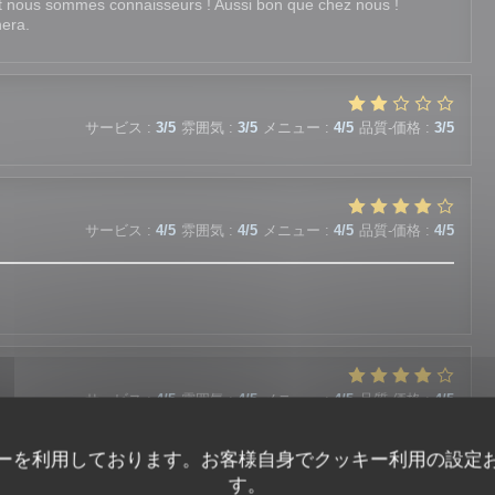
ant nous sommes connaisseurs ! Aussi bon que chez nous !
nera.
サービス
:
3
/5
雰囲気
:
3
/5
メニュー
:
4
/5
品質-価格
:
3
/5
サービス
:
4
/5
雰囲気
:
4
/5
メニュー
:
4
/5
品質-価格
:
4
/5
サービス
:
4
/5
雰囲気
:
4
/5
メニュー
:
4
/5
品質-価格
:
4
/5
ーを利用しております。お客様自身でクッキー利用の設定
す。