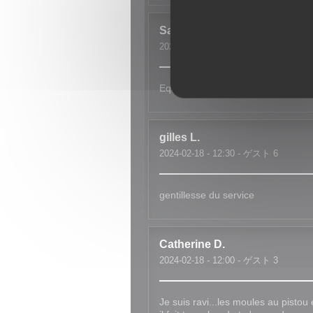
Sandrine
M
2024-02-18
- 12:30 - ゲスト 3
Equipe au top Super accueil
gilles
L
2024-02-18
- 12:30 - ゲスト 6
gentillesse du service
Catherine
D
2024-02-18
- 12:00 - ゲスト 3
Je suis ravi...les moules au pistou